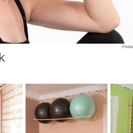
Főold
k