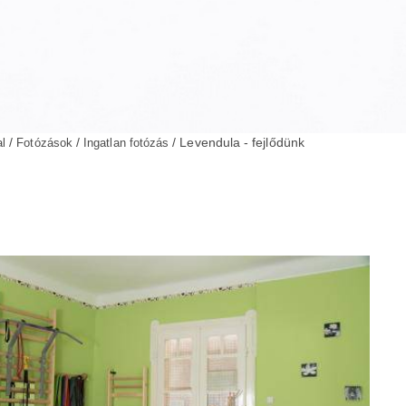
/
/
/ Levendula - fejlődünk
al
Fotózások
Ingatlan fotózás