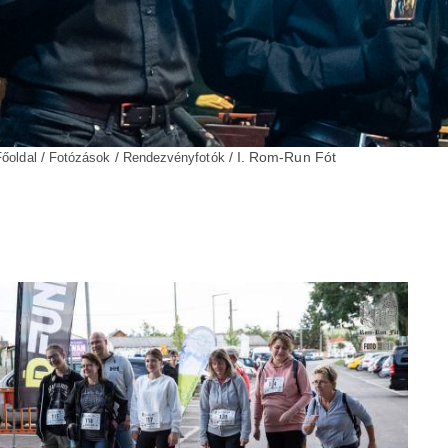
/
/
/ I. Rom-Run Fót
Főoldal
Fotózások
Rendezvényfotók