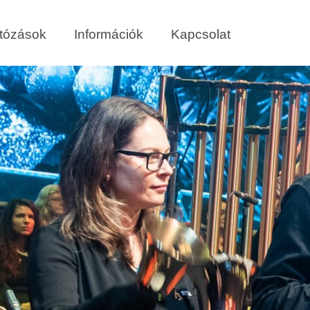
tózások
Információk
Kapcsolat