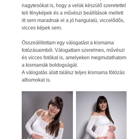
nagytesókat is, hogy a velük készülő szeretettel
teli fényképek és a művészi beállítások mellett
itt sem maradnak el a jó hangulatú, viccelődős,
vicces képek sem.
Összeállítottam egy válogatást a kismama
fotózásaimból. Válogattam szerelmes, művészi
és vicces fotókat is, amelyeken megmutathatom
a kismamák boldogságát.
A válogatás alatt találsz teljes kismama fótózás
albumokat is.