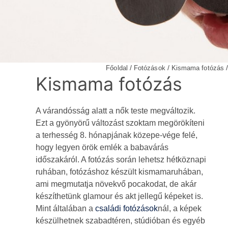
/
/
/
Főoldal
Fotózások
Kismama fotózás
Kismama fotózás
A várandósság alatt a nők teste megváltozik.
Ezt a gyönyörű változást szoktam megörökíteni
a terhesség 8. hónapjának közepe-vége felé,
hogy legyen örök emlék a babavárás
időszakáról. A fotózás során lehetsz hétköznapi
ruhában, fotózáshoz készült kismamaruhában,
ami megmutatja növekvő pocakodat, de akár
készíthetünk glamour és akt jellegű képeket is.
Mint általában a
családi fotózások
nál, a képek
készülhetnek szabadtéren, stúdióban és egyéb