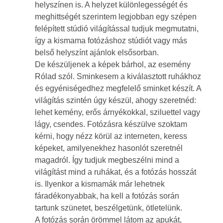
helyszínen is. A helyzet különlegességét és
meghittségét szerintem legjobban egy szépen
felépített stúdió világítással tudjuk megmutatni,
így a kismama fotózáshoz stúdiót vagy más
belső helyszínt ajánlok elsősorban.
De készüljenek a képek bárhol, az esemény
Rólad szól. Sminkesem a kiválasztott ruhákhoz
és egyéniségedhez megfelelő sminket készít. A
világítás szintén úgy készül, ahogy szeretnéd:
lehet kemény, erős árnyékokkal, sziluettel vagy
lágy, csendes. Fotózásra készülve szoktam
kérni, hogy nézz körül az interneten, keress
képeket, amilyenekhez hasonlót szeretnél
magadról. Így tudjuk megbeszélni mind a
világítást mind a ruhákat, és a fotózás hosszát
is. Ilyenkor a kismamák már lehetnek
fáradékonyabbak, ha kell a fotózás során
tartunk szünetet, beszélgetünk, ötletelünk.
A fotózás során örömmel látom az apukát,