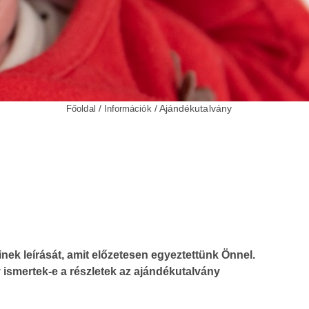
/
/ Ajándékutalvány
Főoldal
Információk
nek leírását, amit előzetesen egyeztettünk Önnel.
y ismertek-e a részletek az ajándékutalvány