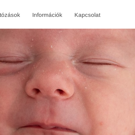
tózások
Információk
Kapcsolat