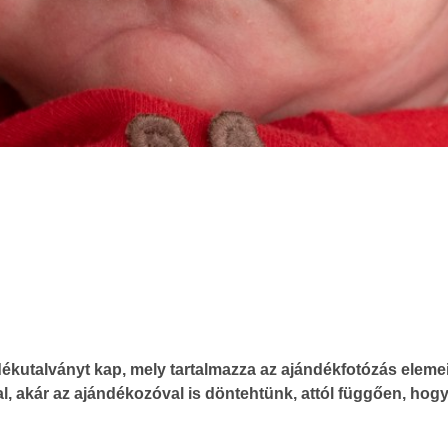
kutalványt kap, mely tartalmazza az ajándékfotózás elemei
al, akár az ajándékozóval is döntehtünk, attól függően, hog