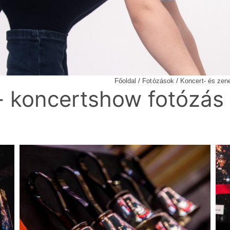
/
/
Főoldal
Fotózások
Koncert- és zen
- koncertshow fotózás