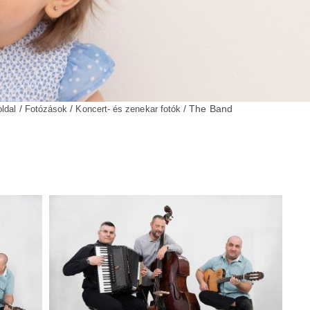
/
/
/ The Band
ldal
Fotózások
Koncert- és zenekar fotók