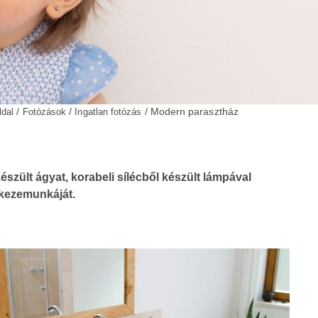
/
/
/ Modern parasztház
ldal
Fotózások
Ingatlan fotózás
zült ágyat, korabeli sílécből készült lámpával
a kezemunkáját.