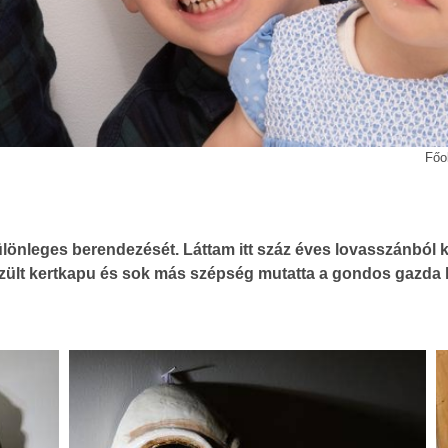
Főo
nleges berendezését. Láttam itt száz éves lovasszánból kés
 készült kertkapu és sok más szépség mutatta a gondos gazd