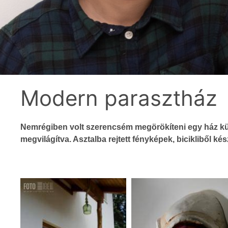
Modern parasztház
Nemrégiben volt szerencsém megörökíteni egy ház külö
megvilágítva. Asztalba rejtett fényképek, bicikliből