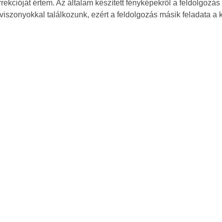
orrekcióját értem. Az általam készített fényképekről a feldolgo
iszonyokkal találkozunk, ezért a feldolgozás másik feladata a 