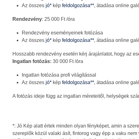
Az összes
jó*
kép
feldolgozása**
, átadása online gal
Rendezvény
: 25 000 Ft /óra
Rendezvény eseményeinek fotózása
Az összes
jó*
kép
feldolgozása**
, átadása online gal
Hosszabb rendezvény esetén kérj árajánlatot, hogy az es
Ingatlan fotózás:
30 000 Ft /óra
Ingatlan fotózása profi világítással
Az összes
jó*
kép
feldolgozása**
, átadása online gal
A fotózás ideje függ az ingatlan méreteitől, helységek sz
*: Jó Kép alatt értek minden olyan fényképet, amin a szere
szereplők közül valaki ásít, fintorog vagy épp a vaku nem