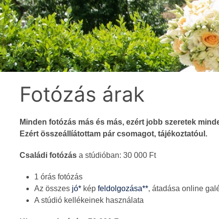
Fotózás árak
Minden fotózás más és más, ezért jobb szeretek minden
Ezért összeállíátottam pár csomagot, tájékoztatóul.
Családi fotózás
a stúdióban: 30 000 Ft
1 órás fotózás
Az összes
jó*
kép
feldolgozása**
, átadása online gal
A stúdió kellékeinek használata