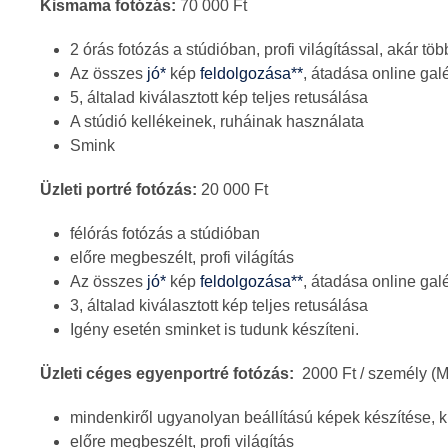
Kismama fotózás:
70 000 Ft
2 órás fotózás a stúdióban, profi világítással, akár több
Az összes
jó*
kép
feldolgozása**
, átadása online gal
5, általad kiválasztott kép teljes retusálása
A stúdió kellékeinek, ruháinak használata
Smink
Üzleti portré fotózás:
20 000 Ft
félórás fotózás a stúdióban
előre megbeszélt, profi világítás
Az összes
jó*
kép
feldolgozása**
, átadása online gal
3, általad kiválasztott kép teljes retusálása
Igény esetén sminket is tudunk készíteni.
Üzleti céges egyenportré fotózás:
2000 Ft / személy (M
mindenkiről ugyanolyan beállítású képek készítése, kb
előre megbeszélt, profi világítás