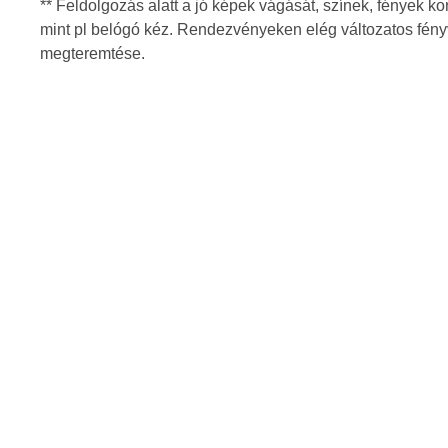
** Feldolgozás alatt a jó képek vágását, színek, fények k
mint pl belógó kéz. Rendezvényeken elég változatos fényv
megteremtése.