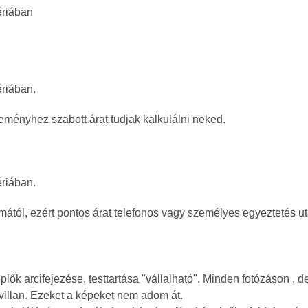
ériában
ériában.
eményhez szabott árat tudjak kalkulálni neked.
ériában.
ámától, ezért pontos árat telefonos vagy személyes egyeztetés ut
plők arcifejezése, testtartása "vállalható". Minden fotózáson ,
 villan. Ezeket a képeket nem adom át.