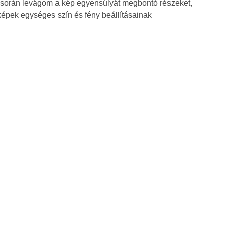
zás során levágom a kép egyensúlyát megbontó részeket,
képek egységes szín és fény beállításainak