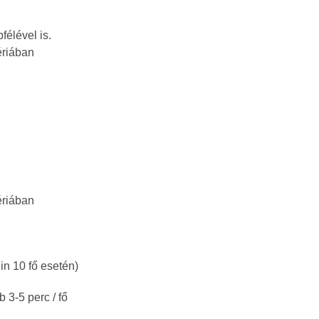
félével is.
ériában
ériában
in 10 fő esetén)
 3-5 perc / fő